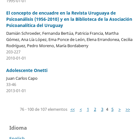
1995-01-01
El concepto de encuadre en la Revista Uruguaya de
Psicoanálisis (1956-2010) y en la Biblioteca de la Asociación
Psicoanalítica del Uruguay
Damián Schroeder, Fernanda Bertúa, Patricia Francia, Martha
Gómez, Ana Lía López, Ema Ponce de León, Elena Errandonea, Cecilia
Rodríguez, Pedro Moreno, María Bordaberry
203-227
2010-01-01
Adolescente Onetti
Juan Carlos Capo
33-46
2013-01-01
76 - 100 de 107 elementos
<<
<
1
2
3
4
5
>
>>
Idioma
English