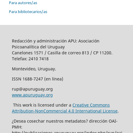
Para autores/as
Para bibliotecarios/as
Redacción y administración APU: Asociación
Psicoanalítica del Uruguay
Canelones 1571 / Casilla de correo 813 / CP 11200.
Telefax: 2410 7418
Montevideo, Uruguay.
ISSN 1688-7247 (en línea)
rup@apuruguay.org
www.apuruguay.org
This work is licensed under a
Creative Commons
Attribution-NonCommercial 4.0 International License
.
¿Desea cosechar nuestros metadatos? dirección OAI-
PMH:
http://publicaciones.apuruguay.org/index.php/rup/oai