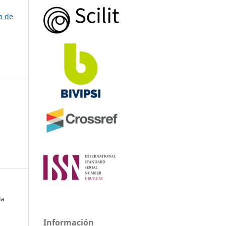
a de
la
Información