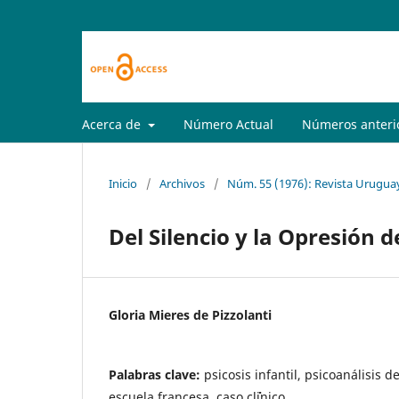
Acerca de
Número Actual
Números anteri
Inicio
/
Archivos
/
Núm. 55 (1976): Revista Uruguay
Del Silencio y la Opresión d
Gloria Mieres de Pizzolanti
Palabras clave:
psicosis infantil, psicoanálisis d
escuela francesa, caso cl`´inico