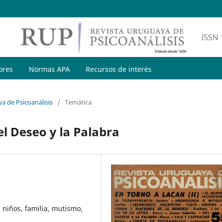
ores
Normas APA
Recursos de interés
a de Psicoanálisis
/
Temática
el Deseo y la Palabra
e niños, familia, mutismo,