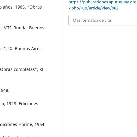
https://publicaciones.apuruguay.org
co años, 1905. “Obras
x.php/rup/article/view/982
Más formatos de cita
”, VIII. Rueda, Buenos
s”, IX. Buenos Aires,
“Obras completas”, XI.
1948.
co, 1928. Ediciones
 Ediciones Hormé, 1964.