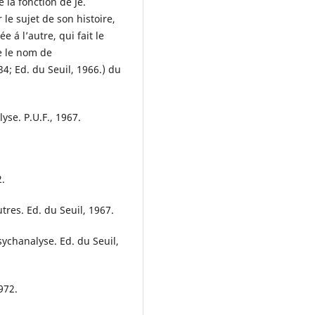
 la fonction de Je.
 le sujet de son histoire,
e á l’autre, qui fait le
e le nom de
134; Ed. du Seuil, 1966.) du
yse. P.U.F., 1967.
2.
tres. Ed. du Seuil, 1967.
ychanalyse. Ed. du Seuil,
972.