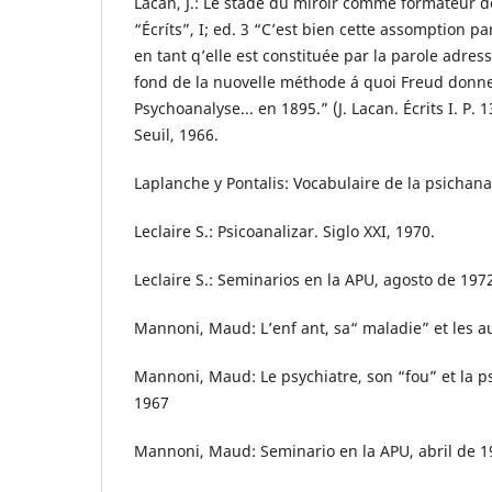
Lacan, J.: Le stade du miroir comme formateur de
“Écríts”, I; ed. 3 “C’est bien cette assomption par
en tant q’elle est constituée par la parole adressé
fond de la nuovelle méthode á quoi Freud donn
Psychoanalyse... en 1895.” (J. Lacan. Écrits I. P. 
Seuil, 1966.
Laplanche y Pontalis: Vocabulaire de la psichanal
Leclaire S.: Psicoanalizar. Siglo XXI, 1970.
Leclaire S.: Seminarios en la APU, agosto de 197
Mannoni, Maud: L’enf ant, sa“ maladie” et les au
Mannoni, Maud: Le psychiatre, son “fou” et la ps
1967
Mannoni, Maud: Seminario en la APU, abril de 1