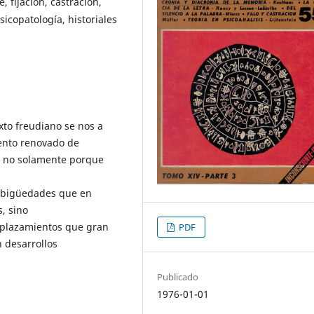
, fijación, castración,
sicopatología, historiales
xto freudiano se nos a
tento renovado de
to no solamente porque
ambigüedades que en
s, sino
splazamientos que gran
PDF
 desarrollos
Publicado
1976-01-01