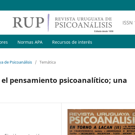
ores
Normas APA
Recursos de interés
a de Psicoanálisis
/
Temática
 el pensamiento psicoanalítico; una