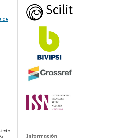
a de
miento
Información
6).