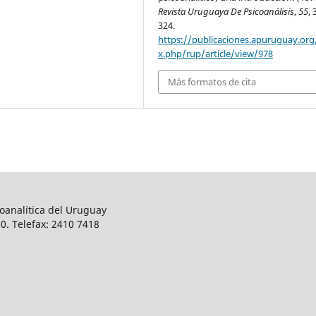
Revista Uruguaya De Psicoanálisis
,
55
, 
324.
https://publicaciones.apuruguay.org
x.php/rup/article/view/978
Más formatos de cita
oanalítica del Uruguay
0. Telefax: 2410 7418