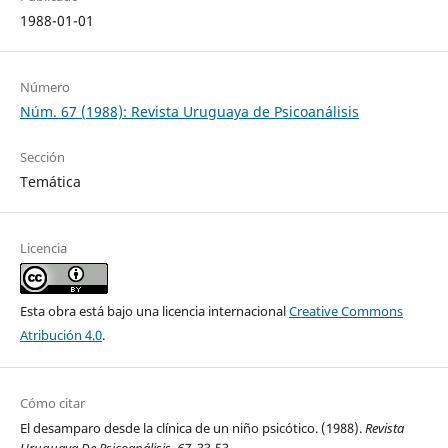
1988-01-01
Número
Núm. 67 (1988): Revista Uruguaya de Psicoanálisis
Sección
Temática
Licencia
Esta obra está bajo una licencia internacional
Creative Commons
Atribución 4.0
.
Cómo citar
El desamparo desde la clínica de un niño psicótico. (1988).
Revista
Uruguaya De Psicoanálisis
,
67
, 33-53.