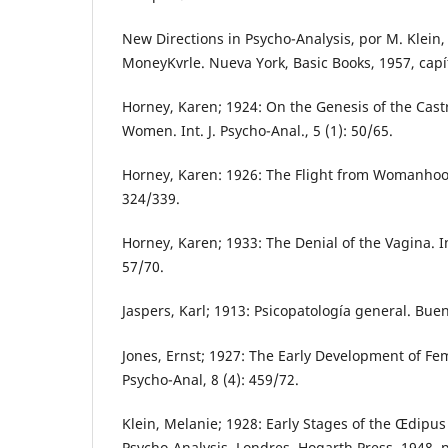
New Directions in Psycho-Analysis, por M. Klein,
MoneyKvrle. Nueva York, Basic Books, 1957, capí
Horney, Karen; 1924: On the Genesis of the Cast
Women. Int. J. Psycho-Anal., 5 (1): 50/65.
Horney, Karen: 1926: The Flight from Womanhood.
324/339.
Horney, Karen; 1933: The Denial of the Vagina. Int
57/70.
Jaspers, Karl; 1913: Psicopatología general. Buen
Jones, Ernst; 1927: The Early Development of Fema
Psycho-Anal, 8 (4): 459/72.
Klein, Melanie; 1928: Early Stages of the Œdipus 
Psycho-Analysis, Londres, Hogarth Press, 1948. 