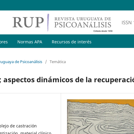
ores
Normas APA
Recursos de interés
ruguaya de Psicoanálisis
/
Temática
aspectos dinámicos de la recuperaci
ejo de castración
tización, material clínico