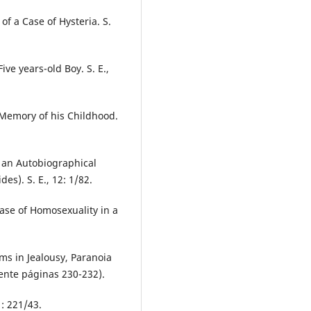
f a Case of Hysteria. S.
ive years-old Boy. S. E.,
Memory of his Childhood.
 an Autobiographical
s). S. E., 12: 1/82.
ase of Homosexuality in a
s in Jealousy, Paranoia
mente páginas 230-232).
1: 221/43.