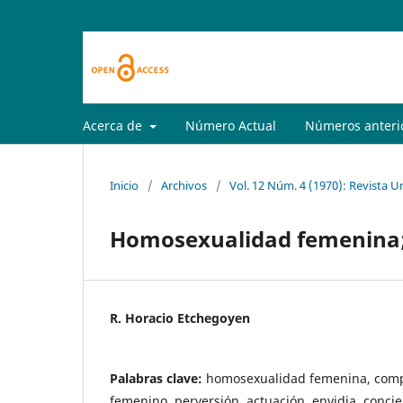
Acerca de
Número Actual
Números anteri
Inicio
/
Archivos
/
Vol. 12 Núm. 4 (1970): Revista U
Homosexualidad femenina; 
R. Horacio Etchegoyen
Palabras clave:
homosexualidad femenina, compl
femenino, perversión, actuación, envidia, concien