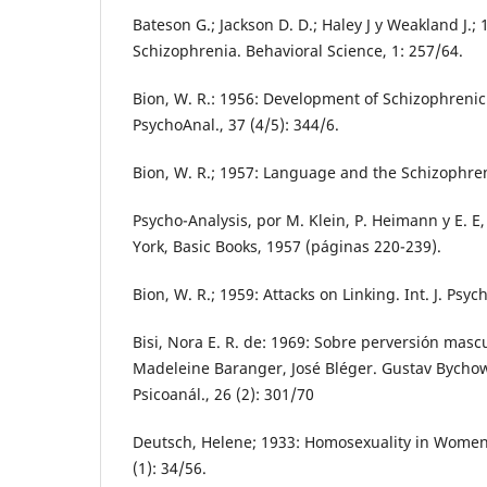
Bateson G.; Jackson D. D.; Haley J y Weakland J.;
Schizophrenia. Behavioral Science, 1: 257/64.
Bion, W. R.: 1956: Development of Schizophrenic 
PsychoAnal., 37 (4/5): 344/6.
Bion, W. R.; 1957: Language and the Schizophren
Psycho-Analysis, por M. Klein, P. Heimann y E. 
York, Basic Books, 1957 (páginas 220-239).
Bion, W. R.; 1959: Attacks on Linking. Int. J. Psyc
Bisi, Nora E. R. de: 1969: Sobre perversión mas
Madeleine Baranger, José Bléger. Gustav Bychow
Psicoanál., 26 (2): 301/70
Deutsch, Helene; 1933: Homosexuality in Women. 
(1): 34/56.