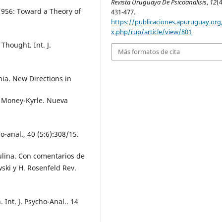
Revista Uruguaya De Psicoanálisis
,
12
(4
 1956: Toward a Theory of
431-477.
https://publicaciones.apuruguay.org
x.php/rup/article/view/801
Thought. Int. J.
Más formatos de cita
ia. New Directions in
E, Money-Kyrle. Nueva
ho-anal., 40 (5:6):308/15.
culina. Con comentarios de
ski y H. Rosenfeld Rev.
Int. J. Psycho-Anal.. 14