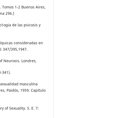
r. Tomos 1-2 Buenos Aires,
na 296.)
o1ogia de las psicosis y
síquicas consideradas en
2): 347/395,1947.
of Neurosis. Londres,
-341).
osexualidad masculina
es, Paidós, 1959. Capítulo
 of Sexuality. S. E. 7: