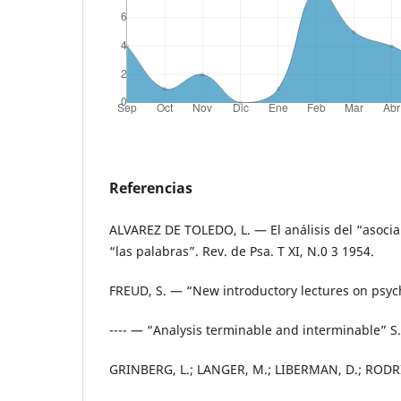
Referencias
ALVAREZ DE TOLEDO, L. — El análisis del “asociar
“las palabras”. Rev. de Psa. T XI, N.0 3 1954.
FREUD, S. — “New introductory lectures on psych
---- — “Analysis terminable and interminable” S.E
GRINBERG, L.; LANGER, M.; LIBERMAN, D.; RODRI