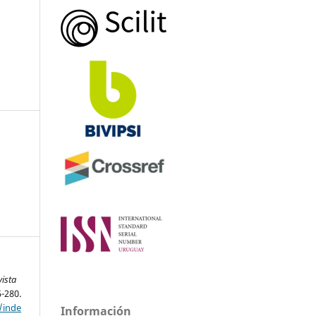
vista
5-280.
/inde
Información