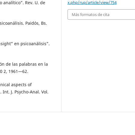
x.php/rup/article/view/754
 analítico”. Rev. U. de
Más formatos de cita
coanálisis. Paidós, Bs.
sight” en psicoanálisis”.
ón de las palabras en la
N.0 2, 1961—62.
ical aspects of
Int. J. Psycho-Anal. Vol.