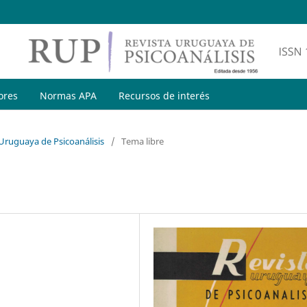
ores
Normas APA
Recursos de interés
 Uruguaya de Psicoanálisis
/
Tema libre