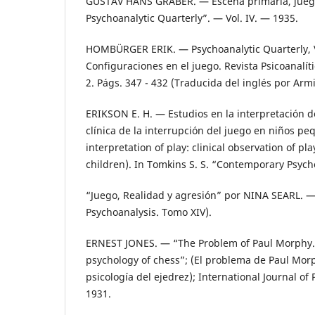
GUSTAV HANS GRABER. — Escena primaria, juego
Psychoanalytic Quarterly”. — Vol. IV. — 1935.
HOMBÜRGER ERIK. — Psychoanalytic Quarterly, Vol
Configuraciones en el juego. Revista Psicoanalít
2. Págs. 347 - 432 (Traducida del inglés por Arm
ERIKSON E. H. — Estudios en la interpretación d
clínica de la interrupción del juego en niños pe
interpretation of play: clinical observation of pl
children). In Tomkins S. S. “Contemporary Psyc
“Juego, Realidad y agresión” por NINA SEARL. — 
Psychoanalysis. Tomo XIV).
ERNEST JONES. — “The Problem of Paul Morphy. 
psychology of chess”; (El problema de Paul Morp
psicología del ejedrez); International Journal of 
1931.