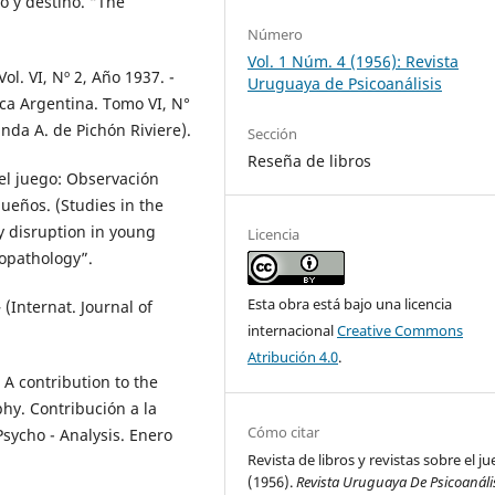
 y destino. “The
Número
Vol. 1 Núm. 4 (1956): Revista
. VI, Nº 2, Año 1937. -
Uruguaya de Psicoanálisis
ica Argentina. Tomo VI, N°
inda A. de Pichón Riviere).
Sección
Reseña de libros
el juego: Observación
queños. (Studies in the
ay disruption in young
Licencia
hopathology”.
Esta obra está bajo una licencia
(Internat. Journal of
internacional
Creative Commons
Atribución 4.0
.
A contribution to the
hy. Contribución a la
Cómo citar
Psycho - Analysis. Enero
Revista de libros y revistas sobre el ju
(1956).
Revista Uruguaya De Psicoanáli