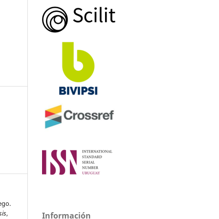
ego.
sis
,
Información