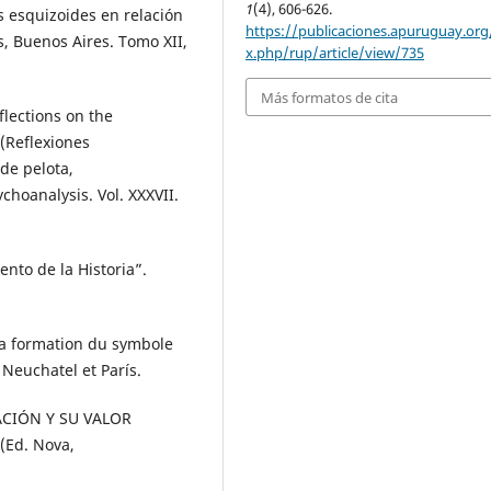
1
(4), 606-626.
esquizoides en relación
https://publicaciones.apuruguay.org
s, Buenos Aires. Tomo XII,
x.php/rup/article/view/735
Más formatos de cita
lections on the
 (Reflexiones
 de pelota,
ychoanalysis. Vol. XXXVII.
nto de la Historia”.
 formation du symbole
 Neuchatel et París.
ACIÓN Y SU VALOR
(Ed. Nova,