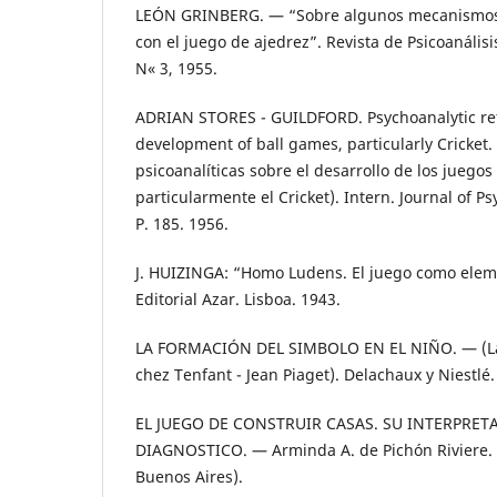
LEÓN GRINBERG. — “Sobre algunos mecanismos 
con el juego de ajedrez”. Revista de Psicoanálisi
N« 3, 1955.
ADRIAN STORES - GUILDFORD. Psychoanalytic ref
development of ball games, particularly Cricket.
psicoanalíticas sobre el desarrollo de los juegos
particularmente el Cricket). Intern. Journal of Ps
P. 185. 1956.
J. HUIZINGA: “Homo Ludens. El juego como eleme
Editorial Azar. Lisboa. 1943.
LA FORMACIÓN DEL SIMBOLO EN EL NIÑO. — (La
chez Tenfant - Jean Piaget). Delachaux y Niestlé.
EL JUEGO DE CONSTRUIR CASAS. SU INTERPRET
DIAGNOSTICO. — Arminda A. de Pichón Riviere. 
Buenos Aires).