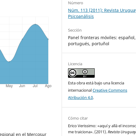
Número
Núm. 113 (2011): Revista Urugua
Psicoanálisis
Sección
Panel fronteras móviles: español,
portugués, portuñol
Licencia
Esta obra está bajo una licencia
internacional
Creative Commons
Atribución 4.0
.
Cómo citar
Erico Verissimo: «aquí y allá el incons
me traiciona». (2011).
Revista Urugua
Regional en el Mercosur