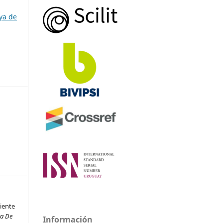
ya de
ciente
ya De
Información