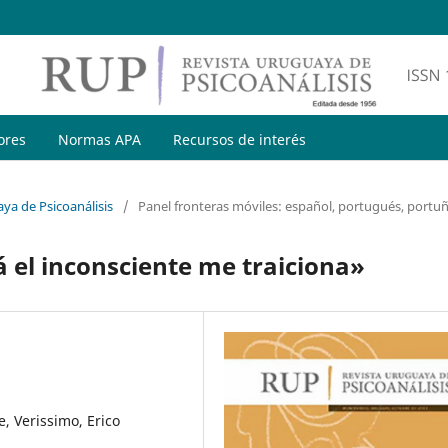
ores
Normas APA
Recursos de interés
ya de Psicoanálisis
/
Panel fronteras móviles: español, portugués, portuñ
lá el inconsciente me traiciona»
e, Verissimo, Erico