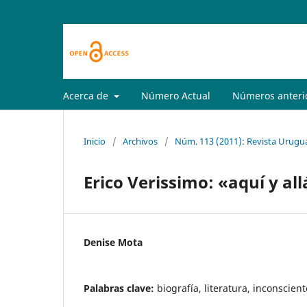
Acerca de
Número Actual
Números anteri
Inicio
/
Archivos
/
Núm. 113 (2011): Revista Urugua
Erico Verissimo: «aquí y al
Denise Mota
Palabras clave:
biografía, literatura, inconscient