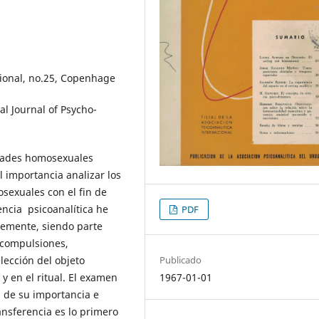
cional, no.25, Copenhage
al Journal of Psycho-
idades homosexuales
l importancia analizar los
sexuales con el fin de
cia psicoanalítica he
PDF
temente, siendo parte
: compulsiones,
Publicado
lección del objeto
1967-01-01
y en el ritual. El examen
a de su importancia e
ansferencia es lo primero