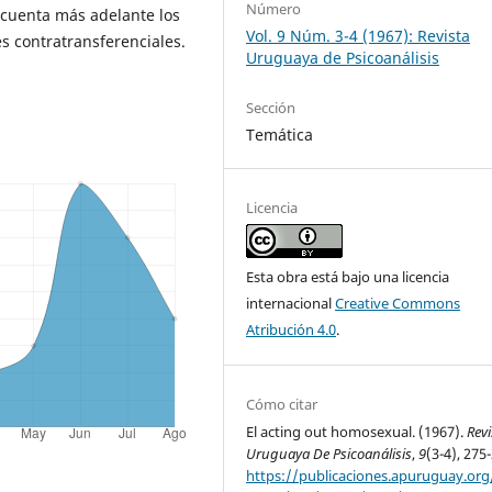
Número
 cuenta más adelante los
Vol. 9 Núm. 3-4 (1967): Revista
s contratransferenciales.
Uruguaya de Psicoanálisis
Sección
Temática
Licencia
Esta obra está bajo una licencia
internacional
Creative Commons
Atribución 4.0
.
Cómo citar
El acting out homosexual. (1967).
Revi
Uruguaya De Psicoanálisis
,
9
(3-4), 275
https://publicaciones.apuruguay.org