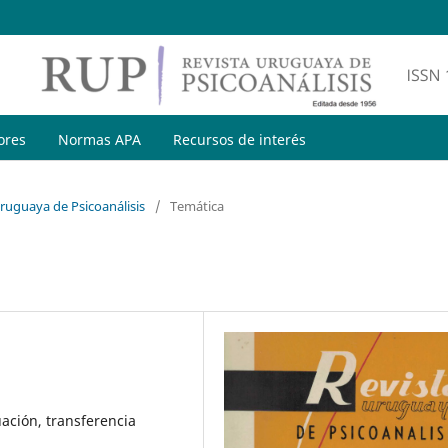
ores
Normas APA
Recursos de interés
Uruguaya de Psicoanálisis
/
Temática
ación, transferencia