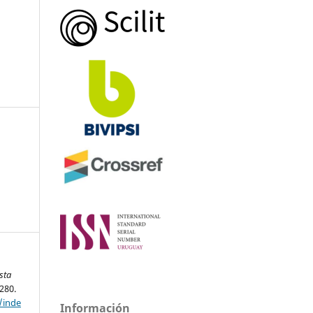
sta
-280.
/inde
Información