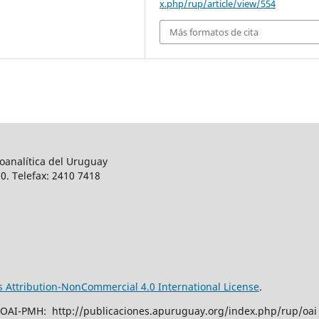
x.php/rup/article/view/554
Más formatos de cita
oanalítica del Uruguay
0. Telefax: 2410 7418
Attribution-NonCommercial 4.0 International License
.
 OAI-PMH: http://publicaciones.apuruguay.org/index.php/rup/oai