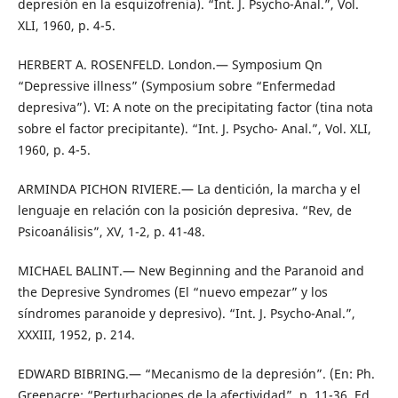
depresión en la esquizofrenia). “Int. J. Psycho-Anal.”, Vol.
XLI, 1960, p. 4-5.
HERBERT A. ROSENFELD. London.— Symposium Qn
“Depressive illness” (Symposium sobre “Enfermedad
depresiva”). VI: A note on the precipitating factor (tina nota
sobre el factor precipitante). “Int. J. Psycho- Anal.”, Vol. XLI,
1960, p. 4-5.
ARMINDA PICHON RIVIERE.— La dentición, la marcha y el
lenguaje en relación con la posición depresiva. “Rev, de
Psicoanálisis”, XV, 1-2, p. 41-48.
MICHAEL BALINT.— New Beginning and the Paranoid and
the Depresive Syndromes (El “nuevo empezar” y los
síndromes paranoide y depresivo). “Int. J. Psycho-Anal.”,
XXXIII, 1952, p. 214.
EDWARD BIBRING.— “Mecanismo de la depresión”. (En: Ph.
Greenacre: “Perturbaciones de la afectividad”, p. 11-36. Ed.