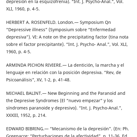
depresión en la esquizofrenia). “Int. J. Psycho-Anal.”, Vol.
XLI, 1960, p. 4-5.
HERBERT A. ROSENFELD. London.— Symposium Qn
“Depressive illness” (Symposium sobre “Enfermedad
depresiva”). VI: A note on the precipitating factor (tina nota
sobre el factor precipitante). “Int. J. Psycho- Anal.”, Vol. XLI,
1960, p. 4-5.
ARMINDA PICHON RIVIERE.— La dentición, la marcha y el
lenguaje en relación con la posición depresiva. “Rev, de
Psicoanálisis”, XV, 1-2, p. 41-48.
MICHAEL BALINT.— New Beginning and the Paranoid and
the Depresive Syndromes (El “nuevo empezar” y los
síndromes paranoide y depresivo). “Int. J. Psycho-Anal.”,
XXXIII, 1952, p. 214.
EDWARD BIBRING.— “Mecanismo de la depresión”. (En: Ph.
Greenacre: “Perturbaciones de la afectividad”, p. 11-36. Ed.