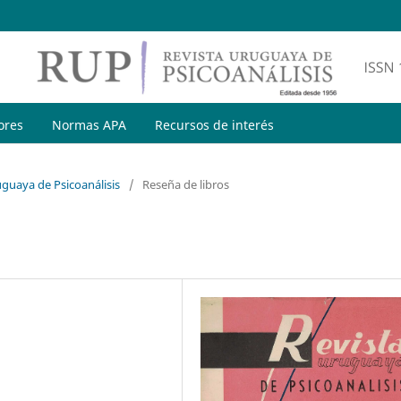
ores
Normas APA
Recursos de interés
uguaya de Psicoanálisis
/
Reseña de libros