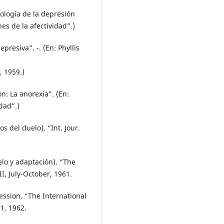
logía de la depresión
nes de la afectividad”.)
esiva”. -. (En: Phyllis
, 1959.)
: La anorexia”. (En:
dad”.)
del duelo). “Int. Jour.
o y adaptación). “The
II, July-October, 1961.
ssion. “The International
41, 1962.