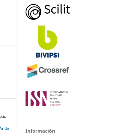
ista
/inde
Información