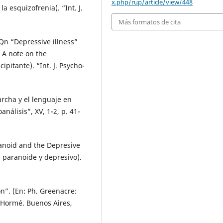
x.php/rup/article/view/448
 esquizofrenia). “Int. J.
Más formatos de cita
 “Depressive illness”
 A note on the
cipitante). “Int. J. Psycho-
cha y el lenguaje en
análisis”, XV, 1-2, p. 41-
noid and the Depresive
 paranoide y depresivo).
. (En: Ph. Greenacre:
. Hormé. Buenos Aires,