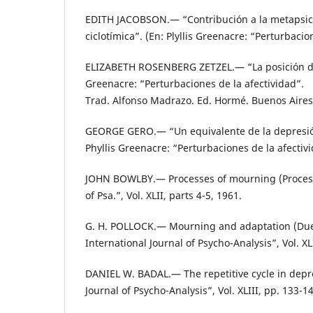
EDITH JACOBSON.— “Contribución a la metapsico
ciclotímica”. (En: Plyllis Greenacre: “Perturbacio
ELIZABETH ROSENBERG ZETZEL.— “La posición depr
Greenacre: “Perturbaciones de la afectividad”.
Trad. Alfonso Madrazo. Ed. Hormé. Buenos Aires
GEORGE GERO.— “Un equivalente de la depresión
Phyllis Greenacre: “Perturbaciones de la afectivi
JOHN BOWLBY.— Processes of mourning (Procesos 
of Psa.”, Vol. XLII, parts 4-5, 1961.
G. H. POLLOCK.— Mourning and adaptation (Duel
International Journal of Psycho-Analysis”, Vol. XL
DANIEL W. BADAL.— The repetitive cycle in depre
Journal of Psycho-Analysis”, Vol. XLIII, pp. 133-1