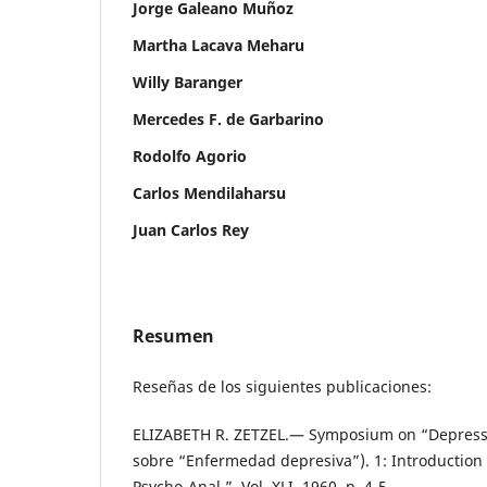
Jorge Galeano Muñoz
Martha Lacava Meharu
Willy Baranger
Mercedes F. de Garbarino
Rodolfo Agorio
Carlos Mendilaharsu
Juan Carlos Rey
Resumen
Reseñas de los siguientes publicaciones:
ELIZABETH R. ZETZEL.— Symposium on “Depressi
sobre “Enfermedad depresiva”). 1: Introduction (I
Psycho-Anal.”, Vol. XLI, 1960, p. 4-5.