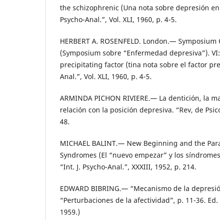
the schizophrenic (Una nota sobre depresión en la
Psycho-Anal.”, Vol. XLI, 1960, p. 4-5.
HERBERT A. ROSENFELD. London.— Symposium Qn
(Symposium sobre “Enfermedad depresiva”). VI:
precipitating factor (tina nota sobre el factor pre
Anal.”, Vol. XLI, 1960, p. 4-5.
ARMINDA PICHON RIVIERE.— La dentición, la mar
relación con la posición depresiva. “Rev, de Psico
48.
MICHAEL BALINT.— New Beginning and the Para
Syndromes (El “nuevo empezar” y los síndromes
“Int. J. Psycho-Anal.”, XXXIII, 1952, p. 214.
EDWARD BIBRING.— “Mecanismo de la depresión”
“Perturbaciones de la afectividad”, p. 11-36. Ed
1959.)