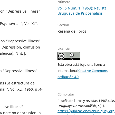
Número
Vol. 5 Núm. 1 (1963): Revista
on “Depressive illness”
Uruguaya de Psicoanálisis
 PsychoAnal.”, Vol. XLI,
Sección
Reseña de libros
n “Depressive illness”
: Depression, confusion
Licencia
encia). “Int. J.
Esta obra está bajo una licencia
internacional
Creative Commons
“Depressive illness”
Atribución 4.0
.
ons (La estructura de
al.”, Vol. XLI, 1960, p .4-
Cómo citar
Reseña de libros y revistas. (1963).
Rev
Uruguaya De Psicoanálisis
,
5
(1).
sive illness”
https://publicaciones.apuruguay.org
A note on depression in