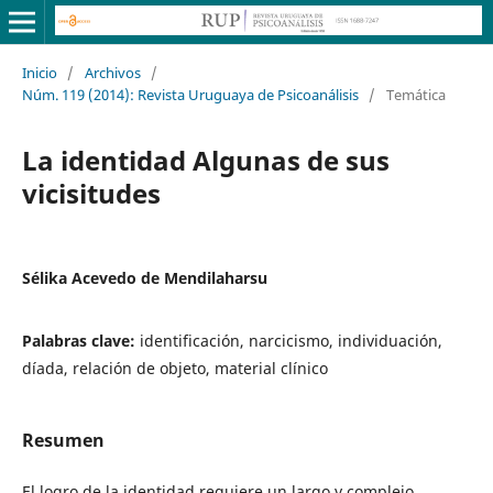
Inicio
/
Archivos
/
Núm. 119 (2014): Revista Uruguaya de Psicoanálisis
/
Temática
La identidad Algunas de sus
vicisitudes
Sélika Acevedo de Mendilaharsu
Palabras clave:
identificación, narcicismo, individuación,
díada, relación de objeto, material clínico
Resumen
El logro de la identidad requiere un largo y complejo