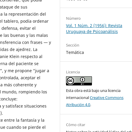
l ataque de sus
ra la representación del
Número
del tablero, podía ordenar
Vol. 1 Núm. 2 (1956): Revista
defensa, evitar el
Uruguaya de Psicoanálisis
de las buenas y las malas
ansferencia con frases — y
Sección
idas de ajedrez. La
Temática
anie Klein respecto al
erna del paciente se
”, y me propone “jugar a
Licencia
ontrolada, aceptar el
ma más coherente y
Esta obra está bajo una licencia
el mundo, rompiendo los
internacional
Creative Commons
 concluye:
Atribución 4.0
.
 y satisface situaciones
).
 entre la fantasía y la
Cómo citar
que cuando se pierde el
Notas sobre la actividad lúdica del adu