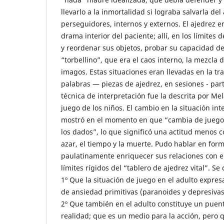
llevarlo a la inmortalidad si lograba salvarla de
perseguidores, internos y externos. El ajedrez e
drama interior del paciente; allí, en los límites 
y reordenar sus objetos, probar su capacidad de 
“torbellino”, que era el caos interno, la mezcla 
imagos. Estas situaciones eran llevadas en la tr
palabras — piezas de ajedrez, en sesiones - part
técnica de interpretación fue la descrita por Mel
juego de los niños. El cambio en la situación int
mostró en el momento en que “cambia de juego
los dados”, lo que significó una actitud menos c
azar, el tiempo y la muerte. Pudo hablar en for
paulatinamente enriquecer sus relaciones con 
límites rígidos del “tablero de ajedrez vital”. Se
1º Que la situación de juego en el adulto expresa
de ansiedad primitivas (paranoides y depresivas
2º Que también en el adulto constituye un puente
realidad; que es un medio para la acción, pero 