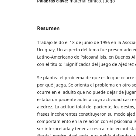
Palabras clave:
material clínico, juego
Resumen
Trabajo leído el 18 de junio de 1956 en la Asocia
Uruguay. Un aspecto del tema fue presentado e
Latino-Americano de Psicoanálisis, en Buenos Air
con el título: “Significados del juego de Ajedre
Se plantea el problema de que es lo que ocurre 
por qué juega. Se orienta el problema en otro se
ocurre en el adulto que no puede dejar de jugar
estaba un paciente autista cuya actividad casi ex
ajedrez. La actitud total del paciente, los gest
frases incoherentes constituyeron su modo ajedr
comportamiento en la relación con el psicoanalis
ser interpretada y tener acceso al núcleo autista
“hada” madre idealizada, que debía defender y