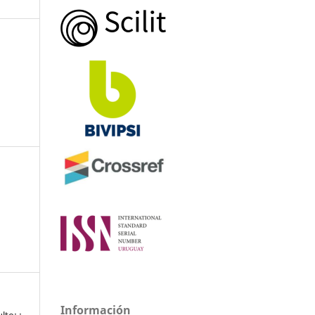
Información
lto: :