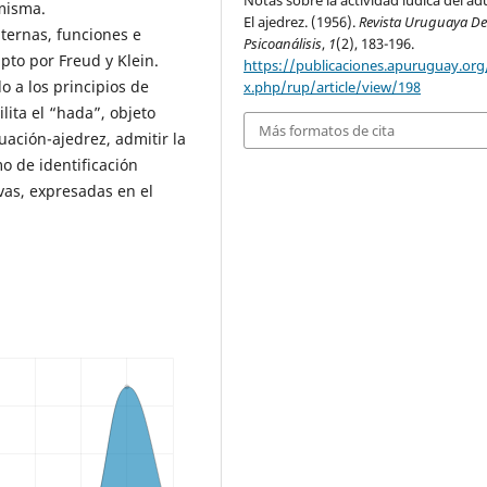
 misma.
El ajedrez. (1956).
Revista Uruguaya D
nternas, funciones e
Psicoanálisis
,
1
(2), 183-196.
pto por Freud y Klein.
https://publicaciones.apuruguay.org
o a los principios de
x.php/rup/article/view/198
ita el “hada”, objeto
Más formatos de cita
uación-ajedrez, admitir la
o de identificación
vas, expresadas en el