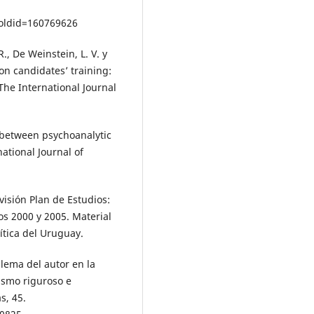
&oldid=160769626
, De Weinstein, L. V. y
on candidates’ training:
The International Journal
s between psychoanalytic
ational Journal of
evisión Plan de Estudios:
os 2000 y 2005. Material
ítica del Uruguay.
blema del autor en la
lismo riguroso e
s, 45.