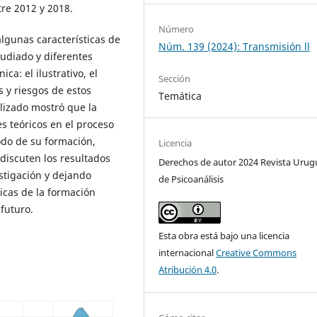
tre 2012 y 2018.
Número
algunas características de
Núm. 139 (2024): Transmisión ll
tudiado y diferentes
ica: el ilustrativo, el
Sección
s y riesgos de estos
Temática
alizado mostró que la
es teóricos en el proceso
odo de su formación,
Licencia
 discuten los resultados
Derechos de autor 2024 Revista Uru
stigación y dejando
de Psicoanálisis
ticas de la formación
 futuro.
Esta obra está bajo una licencia
internacional
Creative Commons
Atribución 4.0
.