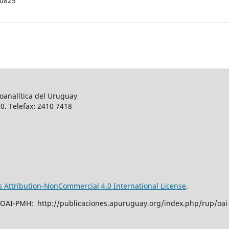
00825
oanalítica del Uruguay
0. Telefax: 2410 7418
Attribution-NonCommercial 4.0 International License
.
 OAI-PMH: http://publicaciones.apuruguay.org/index.php/rup/oai