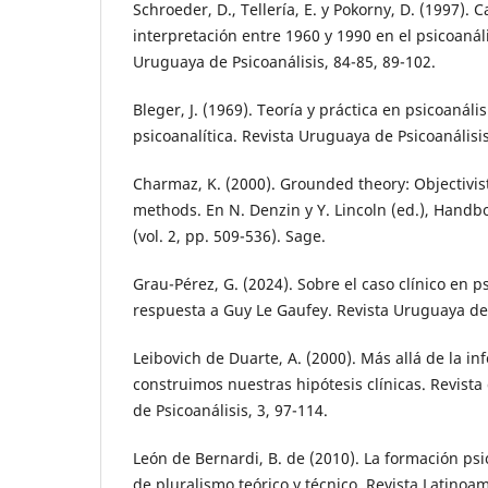
Schroeder, D., Tellería, E. y Pokorny, D. (1997). 
interpretación entre 1960 y 1990 en el psicoanál
Uruguaya de Psicoanálisis, 84-85, 89-102.
Bleger, J. (1969). Teoría y práctica en psicoanális
psicoanalítica. Revista Uruguaya de Psicoanálisis
Charmaz, K. (2000). Grounded theory: Objectivist
methods. En N. Denzin y Y. Lincoln (ed.), Handbo
(vol. 2, pp. 509-536). Sage.
Grau-Pérez, G. (2024). Sobre el caso clínico en p
respuesta a Guy Le Gaufey. Revista Uruguaya de 
Leibovich de Duarte, A. (2000). Más allá de la 
construimos nuestras hipótesis clínicas. Revist
de Psicoanálisis, 3, 97-114.
León de Bernardi, B. de (2010). La formación psi
de pluralismo teórico y técnico. Revista Latinoam