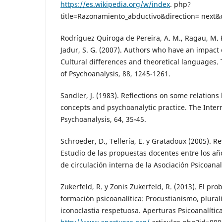
https://es.wikipedia.org/w/index
. php?
title=Razonamiento_abductivo&direction= next
Rodríguez Quiroga de Pereira, A. M., Ragau, M. R.
Jadur, S. G. (2007). Authors who have an impact 
Cultural differences and theoretical languages. 
of Psychoanalysis, 88, 1245-1261.
Sandler, J. (1983). Reflections on some relation
concepts and psychoanalytic practice. The Intern
Psychoanalysis, 64, 35-45.
Schroeder, D., Tellería, E. y Gratadoux (2005). R
Estudio de las propuestas docentes entre los añ
de circulación interna de la Asociación Psicoanal
Zukerfeld, R. y Zonis Zukerfeld, R. (2013). El pro
formación psicoanalítica: Procustianismo, plura
iconoclastia respetuosa. Aperturas Psicoanalítica