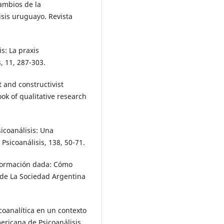
Cambios de la
isis uruguayo. Revista
is: La praxis
, 11, 287-303.
 and constructivist
ok of qualitative research
sicoanálisis: Una
Psicoanálisis, 138, 50-71.
información dada: Cómo
a de La Sociedad Argentina
coanalítica en un contexto
ericana de Psicoanálisis,