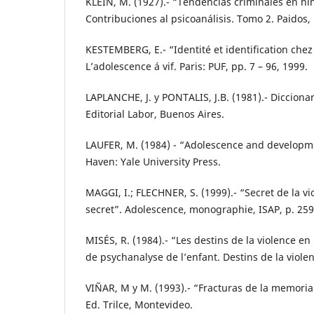
KLEIN, M. (1927).- “Tendencias criminales en ni
Contribuciones al psicoanálisis. Tomo 2. Paidos, 
KESTEMBERG, E.- “Identité et identification chez
L’adolescence á vif. Paris: PUF, pp. 7 – 96, 1999.
LAPLANCHE, J. y PONTALIS, J.B. (1981).- Diccionar
Editorial Labor, Buenos Aires.
LAUFER, M. (1984) - “Adolescence and develop
Haven: Yale University Press.
MAGGI, I.; FLECHNER, S. (1999).- “Secret de la vi
secret”. Adolescence, monographie, ISAP, p. 259
MISÉS, R. (1984).- “Les destins de la violence en
de psychanalyse de l’enfant. Destins de la violen
VIÑAR, M y M. (1993).- “Fracturas de la memoria”
Ed. Trilce, Montevideo.