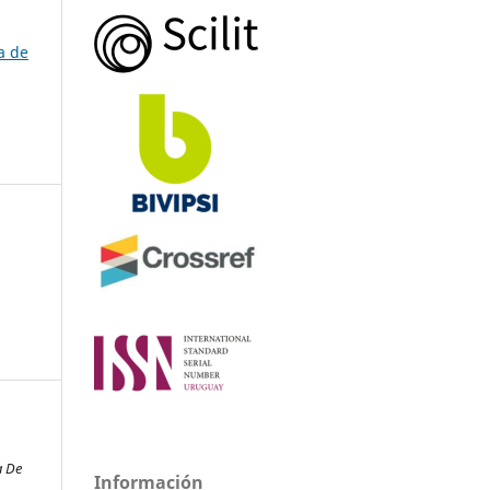
a de
a De
Información