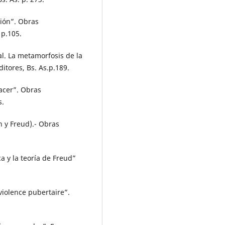
ión”. Obras
 p.105.
. La metamorfosis de la
itores, Bs. As.p.189.
acer”. Obras
s.
 y Freud).- Obras
ca y la teoría de Freud”
violence pubertaire”.