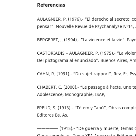
Referencias
AULAGNIER, P. (1976).- “El derecho al secreto: 
pensar”. Nouvelle Revue de Psychanalyse Nº14,
BERGERET, J. (1994).- “La violence et la vie”. Payo
CASTORIADIS – AULAGNIER, P. (1975).- “La violenc
Del pictograma al enunciado”. Buenos Aires, Am
CAHN, R. (1991).- “Du sujet rapport”. Rev. Fr. Ps
CHABERT, C. (2000).- “Le passage à l’acte, une te
Adolescence, Monographie, ISAP,
FREUD, S. (1913).- “Tótem y Tabú”. Obras compl
Editores Bs. As.
————— (1915).- “De guerra y muerte, temas d
Obrascompletas. Tomo XIV. Amorrortu Editores Bs