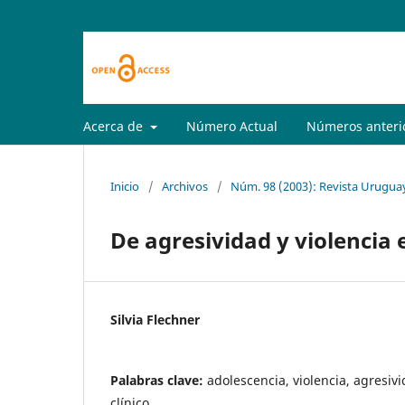
Acerca de
Número Actual
Números anteri
Inicio
/
Archivos
/
Núm. 98 (2003): Revista Uruguay
De agresividad y violencia 
Silvia Flechner
Palabras clave:
adolescencia, violencia, agresivi
clínico