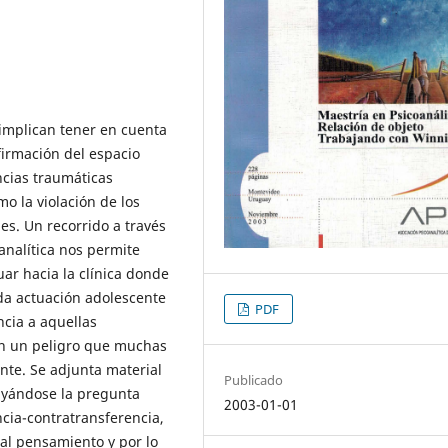
, implican tener en cuenta
firmación del espacio
encias traumáticas
mo la violación de los
es. Un recorrido a través
oanalítica nos permite
ar hacia la clínica donde
da actuación adolescente
PDF
cia a aquellas
an un peligro que muchas
nte. Se adjunta material
Publicado
rayándose la pregunta
2003-01-01
ncia-contratransferencia,
 al pensamiento y por lo