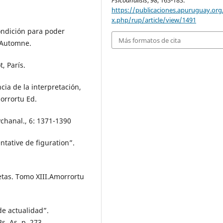
Psicoanálisis
,
98
, 163-183.
https://publicaciones.apuruguay.org
x.php/rup/article/view/1491
condición para poder
Más formatos de cita
 Automne.
t, París.
ia de la interpretación,
orrortu Ed.
ychanal., 6: 1371-1390
ntative de figuration”.
etas. Tomo XIII.Amorrortu
e actualidad”.
. As. p. 273.