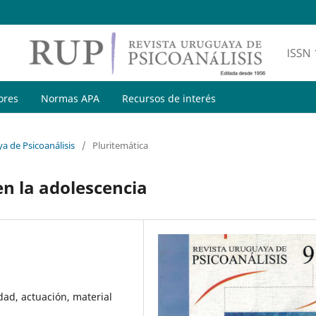
ores
Normas APA
Recursos de interés
a de Psicoanálisis
/
Pluritemática
en la adolescencia
dad, actuación, material