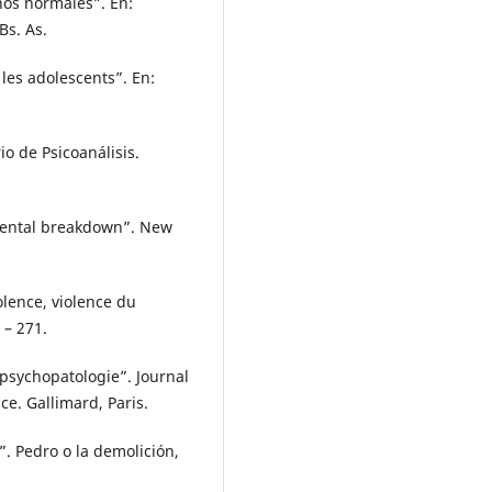
ños normales”. En:
Bs. As.
 les adolescents”. En:
io de Psicoanálisis.
mental breakdown”. New
olence, violence du
 – 271.
 psychopatologie”. Journal
ce. Gallimard, Paris.
. Pedro o la demolición,