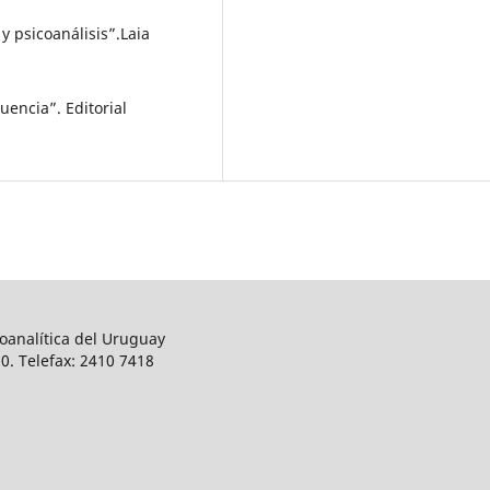
y psicoanálisis”.Laia
uencia”. Editorial
oanalítica del Uruguay
0. Telefax: 2410 7418