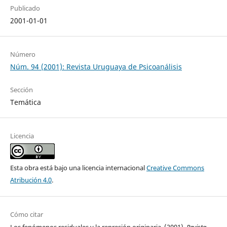
Publicado
2001-01-01
Número
Núm. 94 (2001): Revista Uruguaya de Psicoanálisis
Sección
Temática
Licencia
Esta obra está bajo una licencia internacional
Creative Commons
Atribución 4.0
.
Cómo citar
Los fenómenos residuales y la represión originaria. (2001).
Revista