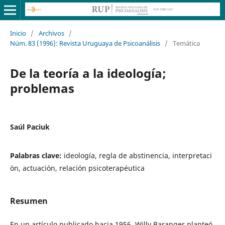
Inicio
/
Archivos
/
Núm. 83 (1996): Revista Uruguaya de Psicoanálisis
/
Temática
De la teoría a la ideología;
problemas
Saúl Paciuk
Palabras clave:
ideología, regla de abstinencia, interpretaci
´on, actuaci´on, relación psicoterapéutica
Resumen
En un artículo publicado hacia 1956, Willy Baranger planteó