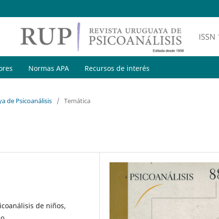
ores
Normas APA
Recursos de interés
a de Psicoanálisis
/
Temática
icoanálisis de niños,
co