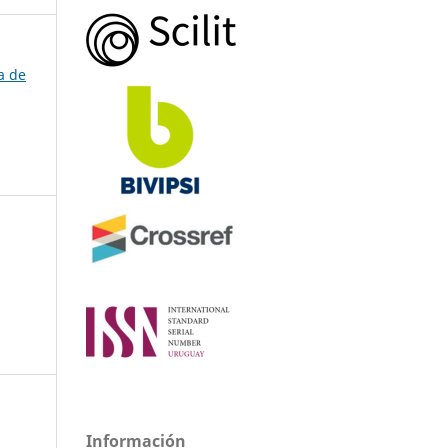
a de
Información