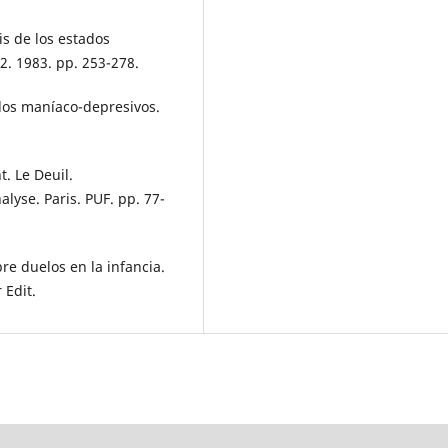
s de los estados
2. 1983. pp. 253-278.
tados maníaco-depresivos.
t. Le Deuil.
yse. Paris. PUF. pp. 77-
e duelos en la infancia.
 Edit.