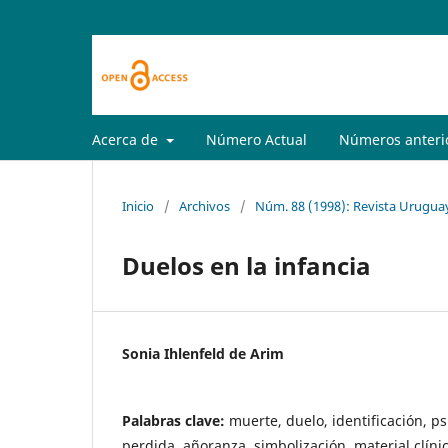
Acerca de
Número Actual
Números anteri
Inicio
/
Archivos
/
Núm. 88 (1998): Revista Uruguay
Duelos en la infancia
Sonia Ihlenfeld de Arim
Palabras clave:
muerte, duelo, identificación, ps
perdida, añoranza, simbolización, material clíni