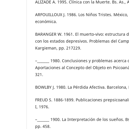
ALIZADE A. 1995. Clínica con la Muerte. Bs. As., A
ARFOUILLOUX J. 1986. Los Niños Tristes. México,
económica.
BARANGER W. 1961. El muerto-vivo: estructura de
con los estados depresivos. Problemas del Campo 
Kargieman, pp. 217229.
–_______ 1980. Conclusiones y problemas acerca d
Aportaciones al Concepto del Objeto en Psicoanáli
321.
BOWLBY J. 1980. La Pérdida Afectiva. Barcelona,
FREUD S. 1886-1899. Publicaciones prepsicoanalít
I, 1976.
–_______ 1900. La Interpretación de los sueños. Bs
pp. 458.