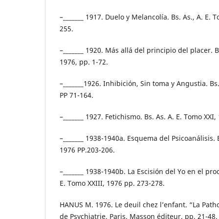
–_______ 1917. Duelo y Melancolía. Bs. As., A. E. 
255.
–_______ 1920. Más allá del principio del placer. B
1976, pp. 1-72.
–_______1926. Inhibición, Sin toma y Angustia. Bs.
PP 71-164.
–_______ 1927. Fetichismo. Bs. As. A. E. Tomo XXI,
–_______ 1938-1940a. Esquema del Psicoanálisis. B
1976 PP.203-206.
–_______ 1938-1940b. La Escisión del Yo en el proc
E. Tomo XXIII, 1976 pp. 273-278.
HANUS M. 1976. Le deuil chez l’enfant. “La Path
de Psychiatrie. Paris. Masson éditeur. pp. 21-48.