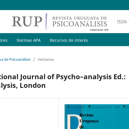
ores
Normas APA
Recursos de interés
a de Psicoanálisis
/
Ventanas
ional Journal of Psycho–analysis Ed.:
alysis, London