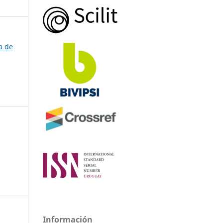
a de
Información