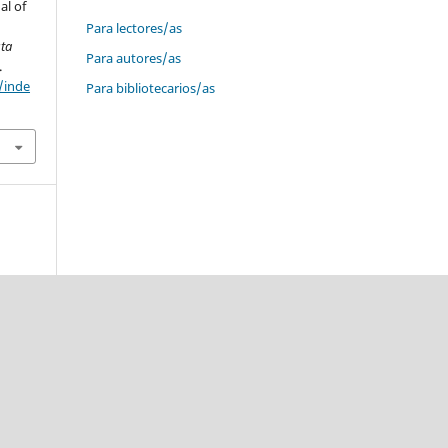
al of
Para lectores/as
sta
Para autores/as
.
/inde
Para bibliotecarios/as