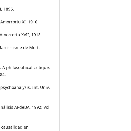
I, 1896.
 Amorrortu XI, 1910.
 Amorrortu XVII, 1918.
Narcissisme de Mort.
A philosophical critique.
984.
 psychoanalysis. Int. Univ.
análisis APdeBA, 1992; Vol.
a causalidad en