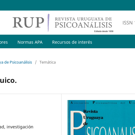
ores
Normas APA
Recursos de interés
a de Psicoanálisis
/
Temática
uico.
d, investigación