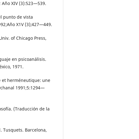
; Año XIV (3):523—539.
l punto de vista
992;Año X1V (3);427—449.
 Univ. of Chicago Press,
guaje en psicoanálisis.
éxico, 1971.
me et herméneutique: une
sychanal 1991;5:1294—
losofía. (Traducción de la
d. Tusquets. Barcelona,