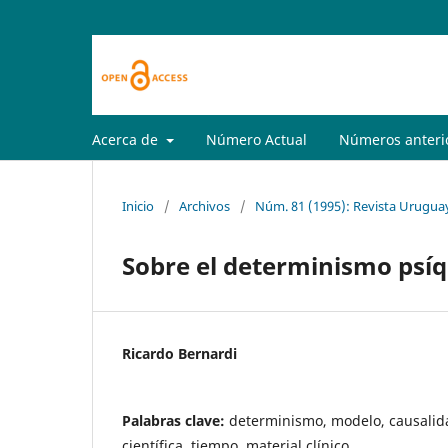
Acerca de
Número Actual
Números anteri
Inicio
/
Archivos
/
Núm. 81 (1995): Revista Uruguay
Sobre el determinismo psíq
Ricardo Bernardi
Palabras clave:
determinismo, modelo, causalida
científica, tiempo, material clínico