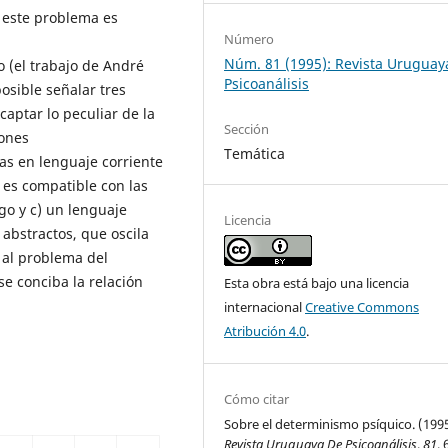
 este problema es
Número
Núm. 81 (1995): Revista Uruguay
o (el trabajo de André
Psicoanálisis
sible señalar tres
aptar lo peculiar de la
Sección
iones
Temática
as en lenguaje corriente
 es compatible con las
go y c) un lenguaje
Licencia
abstractos, que oscila
 al problema del
e conciba la relación
Esta obra está bajo una licencia
internacional
Creative Commons
Atribución 4.0
.
Cómo citar
Sobre el determinismo psíquico. (1995
Revista Uruguaya De Psicoanálisis
,
81
, 