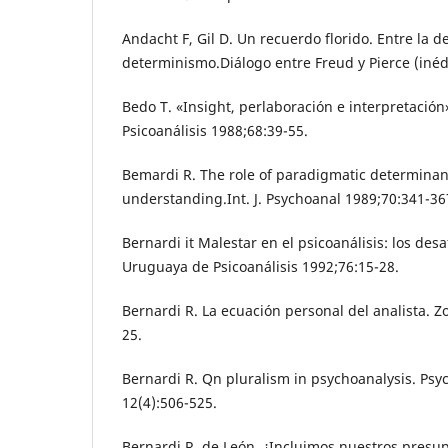
Andacht F, Gil D. Un recuerdo florido. Entre la d
determinismo.Diálogo entre Freud y Pierce (inédi
Bedo T. «Insight, perlaboración e interpretació
Psicoanálisis 1988;68:39-55.
Bemardi R. The role of paradigmatic determinan
understanding.Int. J. Psychoanal 1989;70:341-36
Bernardi it Malestar en el psicoanálisis: los des
Uruguaya de Psicoanálisis 1992;76:15-28.
Bernardi R. La ecuación personal del analista. 
25.
Bernardi R. Qn pluralism in psychoanalysis. Psyc
12(4):506-525.
Bernardi R. de León. ¿Incluimos nuestros presup