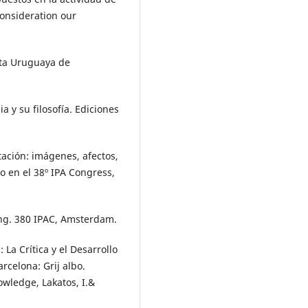
Consideration our
ista Uruguaya de
a y su filosofía. Ediciones
tación: imágenes, afectos,
do en el 38º IPA Congress,
ning. 380 IPAC, Amsterdam.
 La Crítica y el Desarrollo
rcelona: Grij albo.
wledge, Lakatos, I.&