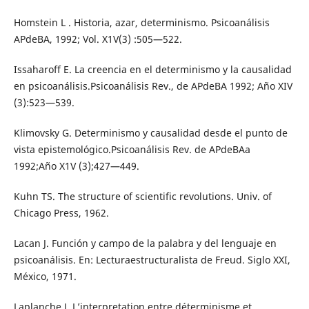
Homstein L . Historia, azar, determinismo. Psicoanálisis
APdeBA, 1992; Vol. X1V(3) :505—522.
Issaharoff E. La creencia en el determinismo y la causalidad
en psicoanálisis.Psicoanálisis Rev., de APdeBA 1992; Año XIV
(3):523—539.
Klimovsky G. Determinismo y causalidad desde el punto de
vista epistemológico.Psicoanálisis Rev. de APdeBAa
1992;Año X1V (3);427—449.
Kuhn TS. The structure of scientific revolutions. Univ. of
Chicago Press, 1962.
Lacan J. Función y campo de la palabra y del lenguaje en
psicoanálisis. En: Lecturaestructuralista de Freud. Siglo XXI,
México, 1971.
Laplanche J. L’interpretation entre déterminisme et