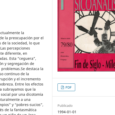
actualmente la
 de la preocupación por el
s de la sociedad, lo que
.Las percepciones
te diferente, en
adas. Esta “ceguera”,
ión y segregación de
 problemas.Se destaca la
so continuo de la
rrupción y el incremento
pobreza. Entre los efectos
PDF
ica subrayamos que la
 social por una dicotomía
naturalmente a una
impios” y “pobres-sucios”,
Publicado
és de la fantasmática
1994-01-01
n un niño de un área