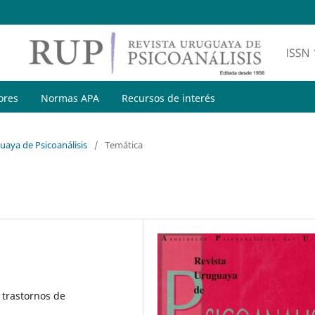
ores
Normas APA
Recursos de interés
uaya de Psicoanálisis
/
Temática
, trastornos de