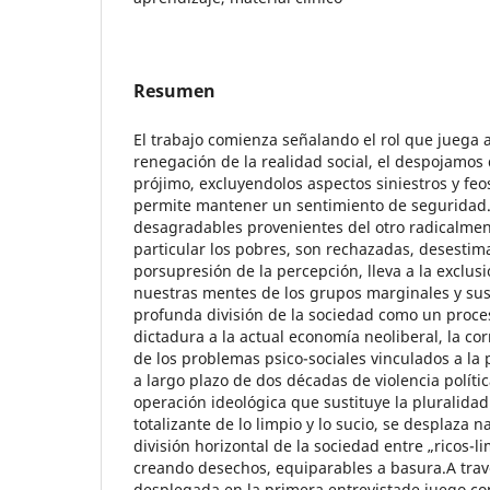
Resumen
El trabajo comienza señalando el rol que juega 
renegación de la realidad social, el despojamos
prójimo, excluyendolos aspectos siniestros y feo
permite mantener un sentimiento de seguridad
desagradables provenientes del otro radicalmen
particular los pobres, son rechazadas, desestim
porsupresión de la percepción, lleva a la exclus
nuestras mentes de los grupos marginales y sus
profunda división de la sociedad como un proce
dictadura a la actual economía neoliberal, la co
de los problemas psico-sociales vinculados a la 
a largo plazo de dos décadas de violencia polít
operación ideológica que sustituye la pluralidad
totalizante de lo limpio y lo sucio, se desplaza 
división horizontal de la sociedad entre „ricos-l
creando desechos, equiparables a basura.A trav
desplegada en la primera entrevistade juego co