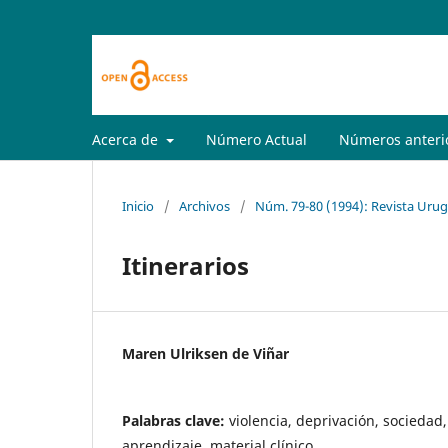
Acerca de
Número Actual
Números anteri
Inicio
/
Archivos
/
Núm. 79-80 (1994): Revista Urug
Itinerarios
Maren Ulriksen de Viñar
Palabras clave:
violencia, deprivación, sociedad
aprendizaje, material clínico