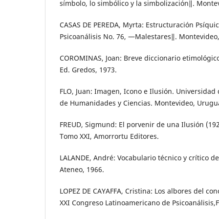
símbolo, lo simbólico y la simbolización‖. Mont
CASAS DE PEREDA, Myrta: Estructuración Psíquic
Psicoanálisis No. 76, ―Malestares‖. Montevideo
COROMINAS, Joan: Breve diccionario etimológico
Ed. Gredos, 1973.
FLO, Juan: Imagen, Icono e Ilusión. Universidad 
de Humanidades y Ciencias. Montevideo, Urugu
FREUD, Sigmund: El porvenir de una Ilusión (19
Tomo XXI, Amorrortu Editores.
LALANDE, André: Vocabulario técnico y crítico de 
Ateneo, 1966.
LOPEZ DE CAYAFFA, Cristina: Los albores del con
XXI Congreso Latinoamericano de Psicoanálisis,F