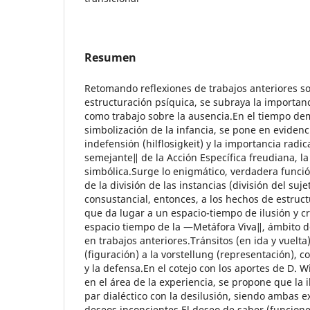
Resumen
Retomando reflexiones de trabajos anteriores s
estructuración psíquica, se subraya la importanc
como trabajo sobre la ausencia.En el tiempo de
simbolización de la infancia, se pone en evidenci
indefensión (hilflosigkeit) y la importancia radic
semejante‖ de la Acción Específica freudiana, l
simbólica.Surge lo enigmático, verdadera funci
de la división de las instancias (división del s
consustancial, entonces, a los hechos de estruct
que da lugar a un espacio-tiempo de ilusión y c
espacio tiempo de la ―Metáfora Viva‖, ámbito d
en trabajos anteriores.Tránsitos (en ida y vuelta
(figuración) a la vorstellung (representación), c
y la defensa.En el cotejo con los aportes de D. Wi
en el área de la experiencia, se propone que la
par dialéctico con la desilusión, siendo ambas e
deseos inconcientes.El deseo de saber (funcione