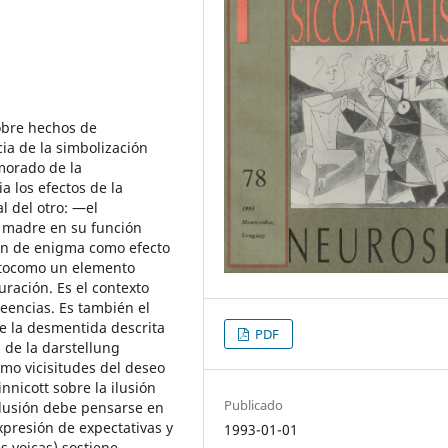
obre hechos de
ia de la simbolización
morado de la
a los efectos de la
al del otro: ―el
a madre en su función
ón de enigma como efecto
ujetocomo un elemento
uración. Es el contexto
reencias. Es también el
e la desmentida descrita
PDF
) de la darstellung
omo vicisitudes del deseo
nnicott sobre la ilusión
Publicado
 ilusión debe pensarse en
xpresión de expectativas y
1993-01-01
s yoicas) sostiene