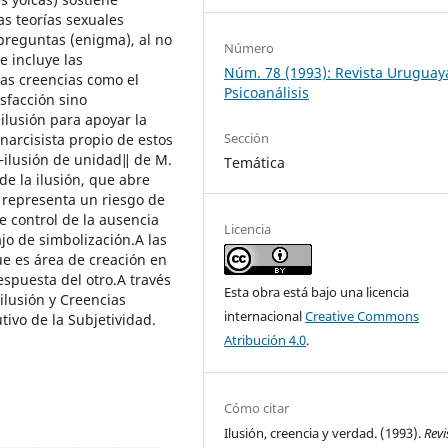
as teorías sexuales
preguntas (enigma), al no
Número
e incluye las
Núm. 78 (1993): Revista Uruguay
las creencias como el
Psicoanálisis
sfacción sino
 ilusión para apoyar la
Sección
narcisista propio de estos
―ilusión de unidad‖ de M.
Temática
 de la ilusión, que abre
n representa un riesgo de
e control de la ausencia
Licencia
ajo de simbolización.A las
ue es área de creación en
espuesta del otro.A través
Esta obra está bajo una licencia
ilusión y Creencias
internacional
Creative Commons
tivo de la Subjetividad.
Atribución 4.0
.
Cómo citar
Ilusión, creencia y verdad. (1993).
Revi