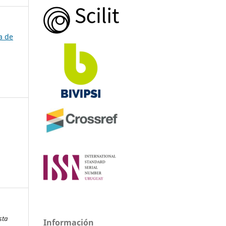
a de
sta
Información