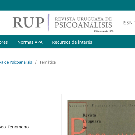
ores
Normas APA
Recursos de interés
a de Psicoanálisis
/
Temática
eseo, fenómeno