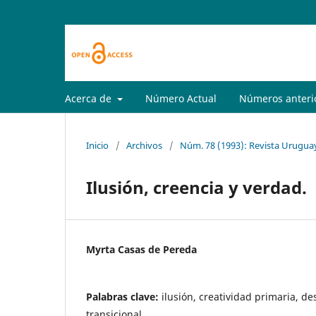
Acerca de
Número Actual
Números anteri
Inicio
/
Archivos
/
Núm. 78 (1993): Revista Uruguay
Ilusión, creencia y verdad.
Myrta Casas de Pereda
Palabras clave:
ilusión, creatividad primaria, d
transicional