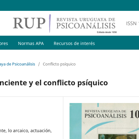
ores
Normas APA
Recursos de interés
ya de Psicoanálisis
/
Conflicto psíquico
ciente y el conflicto psíquico
te, lo arcaico, actuación,