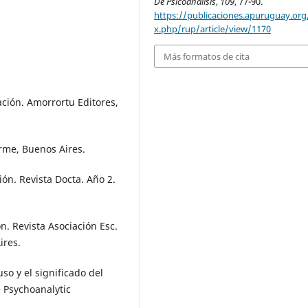
De Psicoanálisis
,
109
, 77-90.
https://publicaciones.apuruguay.org
x.php/rup/article/view/1170
Más formatos de cita
ación. Amorrortu Editores,
rme, Buenos Aires.
ón. Revista Docta. Año 2.
ón. Revista Asociación Esc.
ires.
so y el significado del
e Psychoanalytic