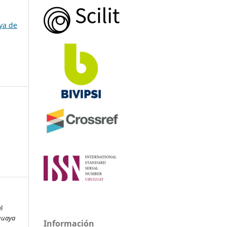
ya de
l
guaya
Información