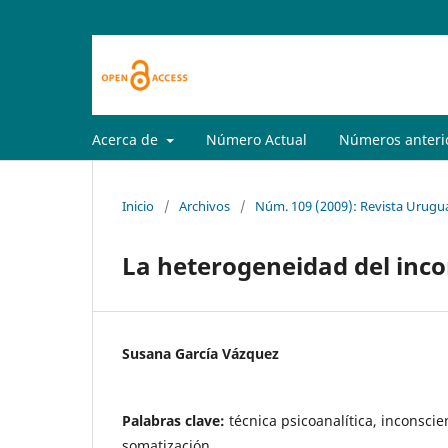
Acerca de
Número Actual
Números anteri
Inicio
/
Archivos
/
Núm. 109 (2009): Revista Urugua
La heterogeneidad del incon
Susana García Vázquez
Palabras clave:
técnica psicoanalítica, inconscien
somatización