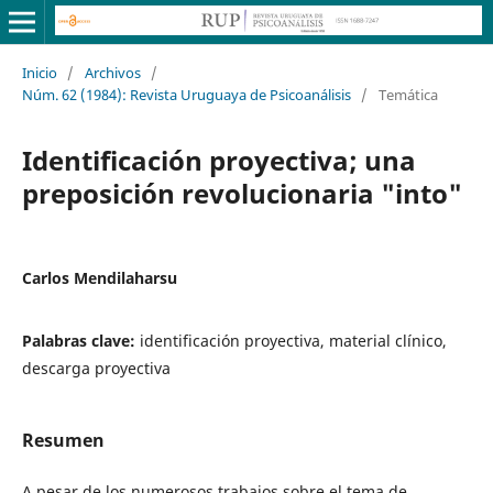
Inicio
/
Archivos
/
Núm. 62 (1984): Revista Uruguaya de Psicoanálisis
/
Temática
Identificación proyectiva; una
preposición revolucionaria "into"
Carlos Mendilaharsu
Palabras clave:
identificación proyectiva, material clínico,
descarga proyectiva
Resumen
A pesar de los numerosos trabajos sobre el tema de