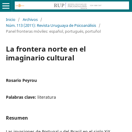
Inicio
/
Archivos
/
Núm. 113 (2011): Revista Uruguaya de Psicoanálisis
/
Panel fronteras móviles: español, portugués, portuñol
La frontera norte en el
imaginario cultural
Rosario Peyrou
Palabras clave:
literatura
Resumen
Las invasiones de Portugal y del Brasil en el siglo XiX