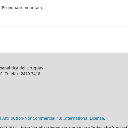
5). Broheback mountain.
oanalítica del Uruguay
0. Telefax: 2410 7418
Attribution-NonCommercial 4.0 International License
.
 OAI-PMH: http://publicaciones.apuruguay.org/index.php/rup/oai