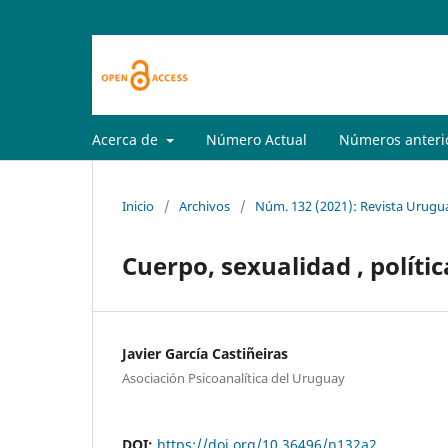
Acerca de
Número Actual
Números anteri
Inicio
/
Archivos
/
Núm. 132 (2021): Revista Urugua
Cuerpo, sexualidad , polític
Javier García Castiñeiras
Asociación Psicoanalítica del Uruguay
DOI:
https://doi.org/10.36496/n132a2