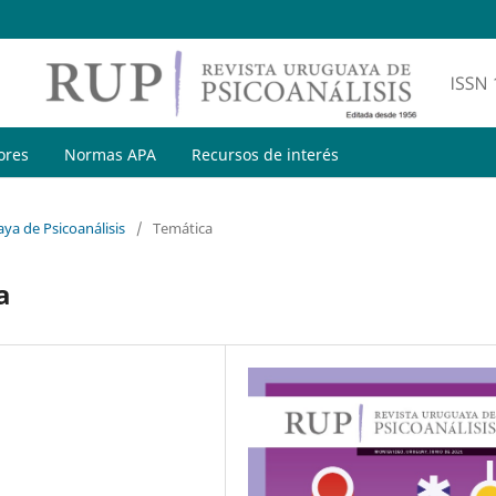
ores
Normas APA
Recursos de interés
ya de Psicoanálisis
/
Temática
a