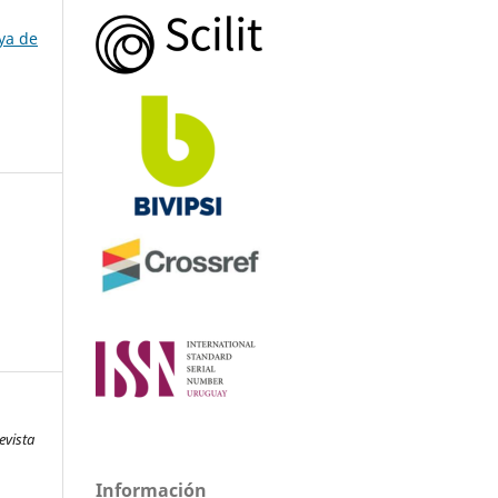
ya de
evista
Información