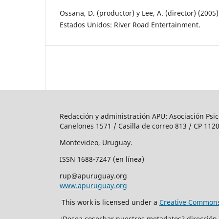
Ossana, D. (productor) y Lee, A. (director) (200
Estados Unidos: River Road Entertainment.
Redacción y administración APU: Asociación Psic
Canelones 1571 / Casilla de correo 813 / CP 1120
Montevideo, Uruguay.
ISSN 1688-7247 (en línea)
rup@apuruguay.org
www.apuruguay.org
This work is licensed under a
Creative Commons 
¿Desea cosechar nuestros metadatos? dirección