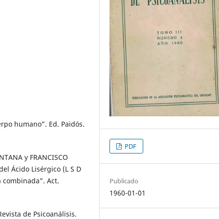
rpo humano”. Ed. Paidós.
PDF
FONTANA y FRANCISCO
el Ácido Lisérgico (L S D
a combinada”. Act.
Publicado
1960-01-01
ista de Psicoanálisis.