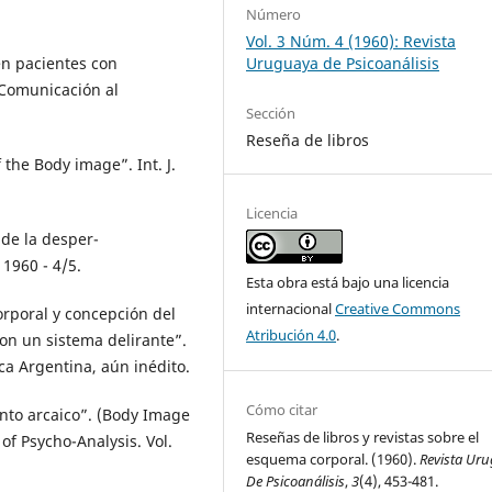
Número
Vol. 3 Núm. 4 (1960): Revista
n pacientes con
Uruguaya de Psicoanálisis
(Comunicación al
Sección
Reseña de libros
he Body image”. Int. J.
Licencia
de la desper-
 1960 - 4/5.
Esta obra está bajo una licencia
internacional
Creative Commons
poral y concepción del
Atribución 4.0
.
con un sistema delirante”.
ca Argentina, aún inédito.
Cómo citar
to arcaico”. (Body Image
Reseñas de libros y revistas sobre el
of Psycho-Analysis. Vol.
esquema corporal. (1960).
Revista Ur
De Psicoanálisis
,
3
(4), 453-481.