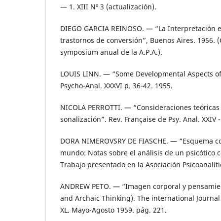
— 1. XIII Nº 3 (actualización).
DIEGO GARCIA REINOSO. — “La Interpretación e
trastornos de conversión”, Buenos Aires. 1956. 
symposium anual de la A.P.A.).
LOUIS LINN. — “Some Developmental Aspects of t
Psycho-Anal. XXXVI p. 36-42. 1955.
NICOLA PERROTTI. — “Consideraciones teóricas 
sonalización”. Rev. Française de Psy. Anal. XXIV -
DORA NIMEROVSRY DE FIASCHE. — “Esquema cor
mundo: Notas sobre el análisis de un psicótico 
Trabajo presentado en la Asociación Psicoanalíti
ANDREW PETO. — “Imagen corporal y pensamien
and Archaic Thinking). The international Journal 
XL. Mayo-Agosto 1959. pág. 221.