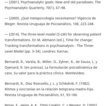
— (2001). Psychoanalytic goals: New and old paradoxes. The
Psychoanalytic Quarterly, 70(1), 67–98.
— (2009). ¿Qué metapsicología necesitamos? Vigencia de
Bleger. Revista Uruguaya de Psicoanálisis, 108, 223–248.
— (2014). The three-level model (3-LM) for observing patient
transformations. En M. Altmann (ed.), Time for change:
Tracking transformations in psychoanalysis - The Three-
Level Model (pp. 3–34). Londres: Karnac.
Bernardi, R., Varela, B., Miller, D., Zytner, R., de Souza, L. y
Oyenard, R. (en prensa). La formulación psicodinámica de
caso. Su valor para la práctica clínica. Montevideo.
Bernardi, R., Díaz Rosssello, J. L. y Schkolnik, F. (1982).
Ritmos y sincronías en la relación temprana madre-hijo.
Revista Uruguaya de Psicoanálisis, 61, 93-100.
Betan, E., Heim, A. K., Zittel Conklin, C. y Westen, D. (2005).