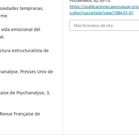
Psicoanálisis
,
62
, 65-73.
https://publicaciones.apuruguay.org
ansiedades tempranas.
x.php/rup/article/view/1984-01-01
orme.
Más formatos de cita
 vida emocional del
mé.
ctura estructuralista de
hanalyse. Presses Univ de
çaise de Psychanalyse, 3,
 Revue Française de