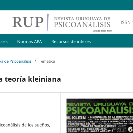
ores
Normas APA
Recursos de interés
a de Psicoanálisis
/
Temática
a teoría kleiniana
coanálisis de los sueños,