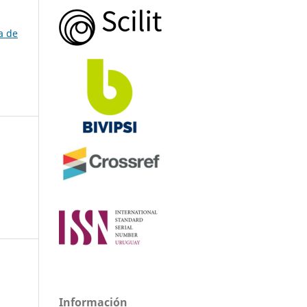
a de
Información