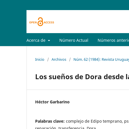
Acerca de
Número Actual
Números anteri
Inicio
/
Archivos
/
Núm. 62 (1984): Revista Uruguay
Los sueños de Dora desde l
Héctor Garbarino
Palabras clave:
complejo de Edipo temprano, psi
reparación, transferencia, Dora