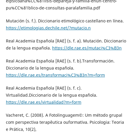
elpsicoana%CC%81lisis-depareja-y-familia-enun-centro-
pu%CC%81blico-de-consultas-paralafamilia.pdf
Mutación (s. f.). Diccionario etimológico castellano en línea.
https://etimologias.dechile.net/?mutacio.n
Real Academia Española [RAE] (s. f. a). Mutación. Diccionario
de la lengua española.
https://dle.rae.es/mutaci%C3%B3n
Real Academia Española [RAE] (s. f. b).Transformación.
Diccionario de la lengua española.
https://dle.rae.es/transformaci%C3%B3n?m=form
Real Academia Española [RAE] (s. f. c).
Virtualidad.Diccionario de la lengua española.
https://dle.rae.es/virtualidad?m=form
Vacheret, C. (2008). A Fotolinguagem©: Um método grupal
com perspectiva terapêutica ouformativa. Psicologia: Teoria
e Prática, 10(2),