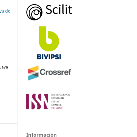
ya de
guaya
Información