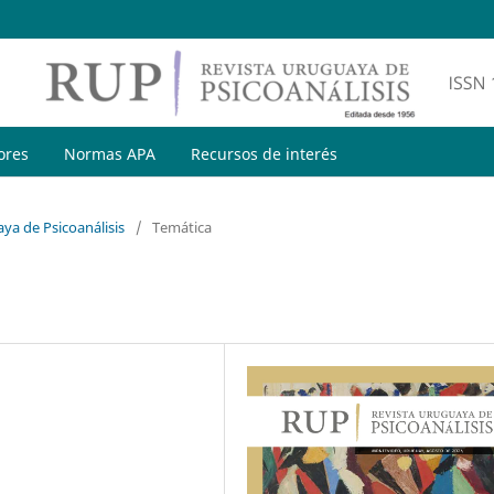
ores
Normas APA
Recursos de interés
ya de Psicoanálisis
/
Temática