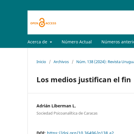
Acerca de
Número Actual
Números anteri
Inicio
/
Archivos
/
Núm. 138 (2024): Revista Urugua
Los medios justifican el fin
Adrián Liberman L.
Sociedad Psicoanalítica de Caracas
DOI:
https://doi.org/10.36496/n138.a2