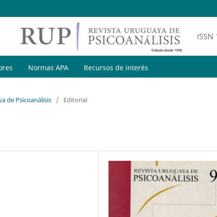
ores
Normas APA
Recursos de interés
a de Psicoanálisis
/
Editorial