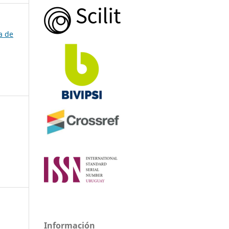
a de
Información