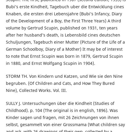
Bubi’s erste Kindheit, Tagebuch uber die Entwicklung cines
Knaben, die ersten drei Lebensjahre (Bubi’s Infancy, Diary
of the Development of a Boy, the First Three Years) A third
volume by Gertrud Scupin, published on 1931, ten years
after her husband’s death, is Lebensbild cines deutschen
Schuljungen, Tagebuch einer Mutter (Picture of the Life of a
German Schoolboy, Diary of a Mother) It may be of interest
to note that Ernst Scupin was born in 1879, Gertrud Scupin
in 1880, and Ernst Wolfgang Scupin in 1904).
STORM TH. Von Kindern und Katzen, und Wie sie den Nine
begruben. (Of Children and Cats, and How They Bured
Nine), Collected Works. Vol. III.
SULLY J. Untersuchungen über die Kindheit (Studies of
Childhood). p. 104 (The original is in english, 1896). Was
Kinder sagen und fragen, mit 26 Zeichnungen von ihnen
selbst, gesammelt von einer Grossmama (What children say
and ask, with 26 drawings of their own, collected by a