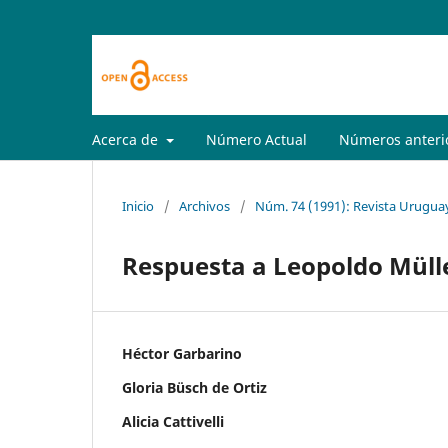
Acerca de
Número Actual
Números anteri
Inicio
/
Archivos
/
Núm. 74 (1991): Revista Uruguay
Respuesta a Leopoldo Müll
Héctor Garbarino
Gloria Büsch de Ortiz
Alicia Cattivelli