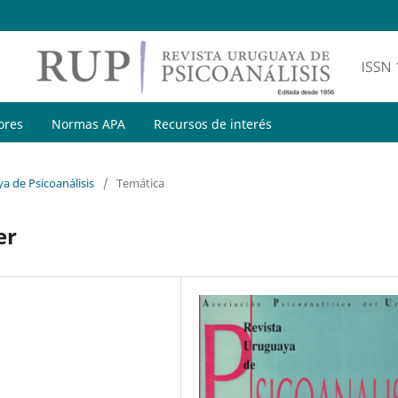
ores
Normas APA
Recursos de interés
a de Psicoanálisis
/
Temática
er