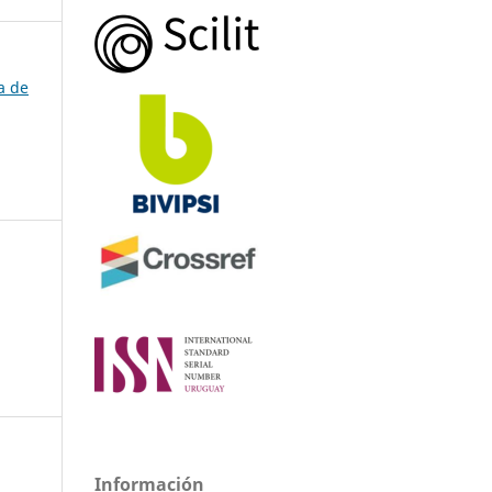
a de
Información