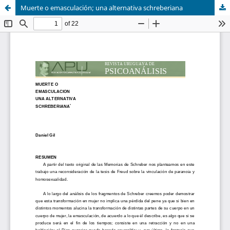
Muerte o emasculación; una alternativa schreberiana