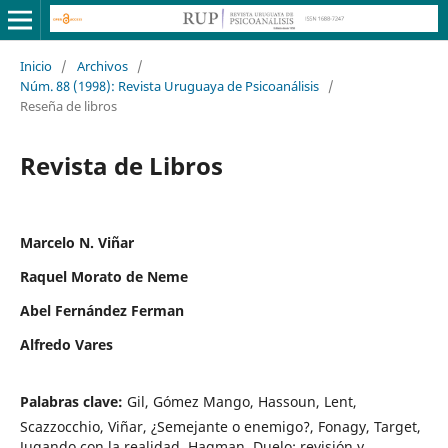
Inicio
/
Archivos
/
Núm. 88 (1998): Revista Uruguaya de Psicoanálisis
/
Reseña de libros
Revista de Libros
Marcelo N. Viñar
Raquel Morato de Neme
Abel Fernández Ferman
Alfredo Vares
Palabras clave:
Gil, Gómez Mango, Hassoun, Lent,
Scazzocchio, Viñar, ¿Semejante o enemigo?, Fonagy, Target,
Jugando con la realidad, Hagman, Duelo: revisión y